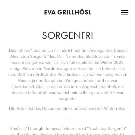
EVA GRILLHÖSL
SORGENFRI
„Das trifft es“, dachte ich mir, als ich auf der Anzeige des Busses
„Next stop Sorgenfri“ las. Der Name des Stadtteils von Tromsø
beschrieb genau, wie ich mich fühlte, als ich im Winter 2022
einige Wochen in Nordnorwegen verbrachte. Ich befand mich
rund 350 km nördlich des Polarkreises. Ich war weit weg von zu
Hause, ja überhaupt vom Weltgeschehen, und es war
stockdunkel. Aber in dieser düsteren Abgeschiedenheit, die
doch so farbenfroh war, war ich mir selbst ganz nah. Ich war
sorgenfri.
Die Arbeit ist das Dokument einer unbeschwerten Winterreise.
---
“That's it,” I thought to myself when I read “Next stop Sorgenfri”
on the city bus display. The name of the Tromsø town district