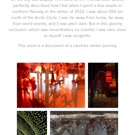
perfectly described how I felt when I spent a few weeks in
northern Norway in the winter of 2022. I was about 350 km
north of the Arctic Circle. I was far away from home, far away
from world events, and it was pitch dark. But in this gloomy
seclusion, which was nevertheless so colorful, I was very close
to myself. I was sorgenfri.
This work is a document of a carefree winter journey.