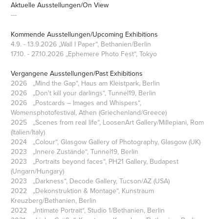
Aktuelle Ausstellungen/On View
---
Kommende Ausstellungen/Upco
min
g Exhibitions
​​​​​​​
4.9. - 13.9.2026 „Wall I Paper“, Bethanien/Berlin
17.10. - 27.10.2026 „Ephemere Photo Fest“, Tokyo
Vergangene Ausstellungen/Past Exhibitions
2026 „Mind the Gap“, Haus am Kleistpark, Berlin
2026 „Don't kill your darlings“, Tunnel19, Berlin
2026 „Postcards – Images and Whispers“,
Womensphotofestival, Athen (Griechenland/Greece)
2025 „Scenes from real life“, LoosenArt Gallery/Millepiani, Rom
(Italien/Italy)
2024 „Colour“, Glasgow Gallery of Photography, Glasgow (UK)
2023 „Innere Zustände“, Tunnel19, Berlin
2023 „Portraits beyond faces“, PH21 Gallery, Budapest
(Ungarn/Hungary)
2023 „Darkness“, Decode Gallery, Tucson/AZ (USA)
2022 „Dekonstruktion & Montage“, Kunstraum
Kreuzberg/Bethanien, Berlin
2022 „Intimate Portrait“, Studio 1/Bethanien, Berlin