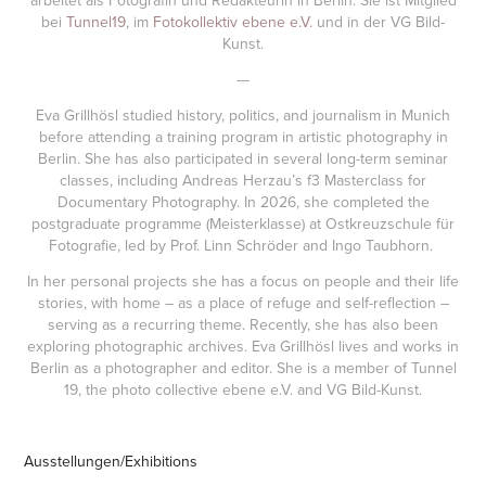
arbeitet als Fotografin und Redakteurin in Berlin. Sie ist Mitglied
bei
Tunnel19
, im
Fotokollektiv ebene e.V.
und in der VG Bild-
Kunst.
---
Eva Grillhösl studied history, politics, and journalism in Munich
before attending a training program in artistic photography in
Berlin. She has also participated in several long-term seminar
classes, including Andreas Herzau’s f3 Masterclass for
Documentary Photography. In 2026, she completed the
postgraduate programme (Meisterklasse) at Ostkreuzschule für
Fotografie, led by Prof. Linn Schröder and Ingo Taubhorn.
In her personal projects she has a focus on people and their life
stories, with home – as a place of refuge and self-reflection –
serving as a recurring theme. Recently, she has also been
exploring photographic archives. Eva Grillhösl lives and works in
Berlin as a photographer and editor. She is a member of Tunnel
19, the photo collective ebene e.V. and VG Bild-Kunst.
Ausstellungen/Exhibitions