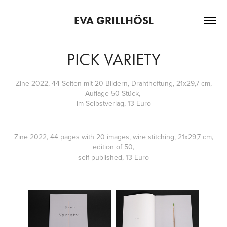
EVA GRILLHÖSL
PICK VARIETY
Zine 2022, 44 Seiten mit 20 Bildern, Drahtheftung, 21x29,7 cm,
Auflage 50 Stück,
im Selbstverlag, 13 Euro
---
Zine 2022, 44 pages with 20 images, wire stitching, 21x29,7 cm,
edition of 50,
self-published, 13 Euro