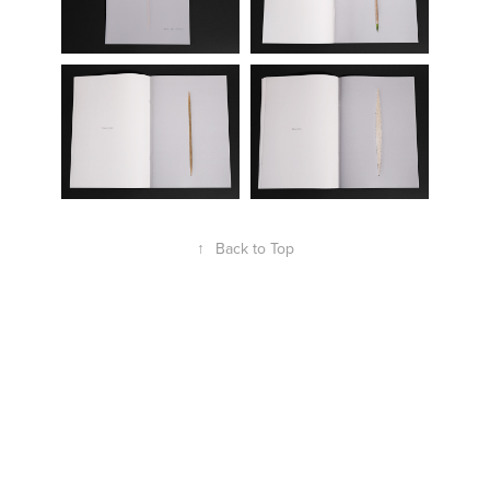
↑
Back to Top