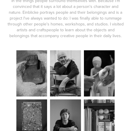
in the things people surround themselves with. Because I'm
convinced that it says a lot about a person's character and
nature. Einblicke portrays people and their belongings and is a
project I've always wanted to do: I was finally able to rummage
through other people's homes, workshops, and studios. I visited
artists and craftspeople to learn about the objects and
belongings that accompany creative people in their daily lives.