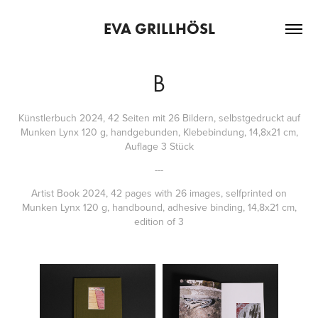
EVA GRILLHÖSL
B
Künstlerbuch 2024, 42 Seiten mit 26 Bildern, selbstgedruckt auf
Munken Lynx 120 g, handgebunden, Klebebindung, 14,8x21 cm,
Auflage 3 Stück
---
Artist Book 2024, 42 pages with 26 images, selfprinted on
Munken Lynx 120 g, handbound, adhesive binding, 14,8x21 cm,
edition of 3